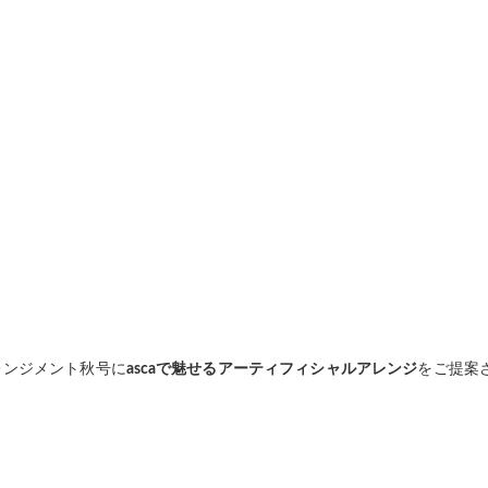
アレンジメント秋号に
ascaで魅せるアーティフィシャルアレンジ
をご提案