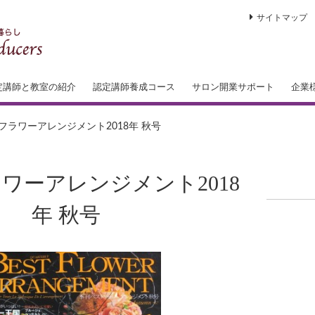
サイトマップ
定講師と教室の紹介
認定講師養成コース
サロン開業サポート
企業
フレッシュフラワー講師 認定コース
アートフラワー講師 認定コース
ブーケ＆押し花 講師 認定コース
ブーケワーク講師 認定コース
出張
イン
トー
フラワーアレンジメント2018年 秋号
ーケ
ワーアレンジメント2018
年 秋号