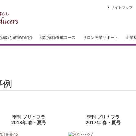
サイトマップ
定講師と教室の紹介
認定講師養成コース
サロン開業サポート
企業
フレッシュフラワー講師 認定コース
アートフラワー講師 認定コース
ブーケ＆押し花 講師 認定コース
ブーケワーク講師 認定コース
出張
イン
トー
ーケ
事例
季刊 プリ＊フラ
季刊 プリ＊フラ
2018年 春・夏号
2017年 春・夏号