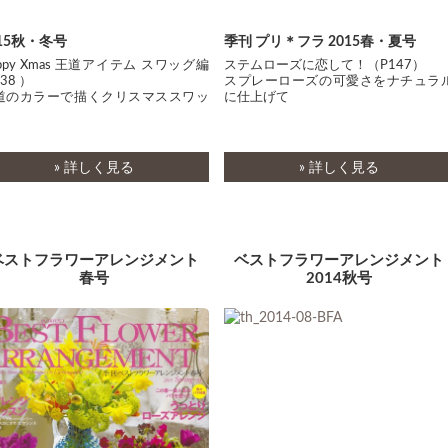
015秋・冬号
季刊 プリ＊フラ 2015春・夏号
ppy Xmas 王道アイテム スワッグ編
ステムローズに恋して！（P147）
38 ）
スプレーローズの可愛さをナチュラ
道のカラーで描くクリスマススワッ
に仕上げて
» 詳しく見る
» 詳しく見る
ベストフラワーアレンジメント
ベストフラワーアレンジメント
春号
2014秋号