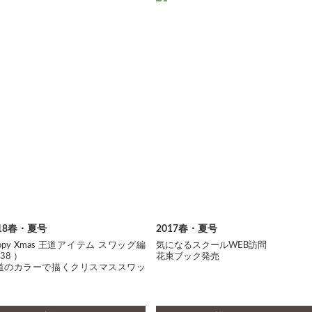
018春・夏号
2017春・夏号
ppy Xmas 王道アイテム スワッグ編
気になるスクールWEB訪問
38 ）
花束ブック発売
道のカラーで描くクリスマススワッ