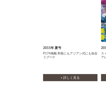
2015年 夏号
20
P174掲載 和装にもアジアン式にも似合
ス
うブーケ
ア
» 詳しく見る