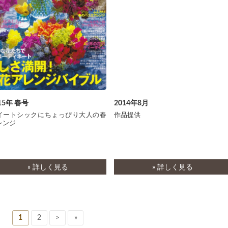
15年 春号
2014年8月
イートシックにちょっぴり大人の春
作品提供
レンジ
» 詳しく見る
» 詳しく見る
1
2
>
»