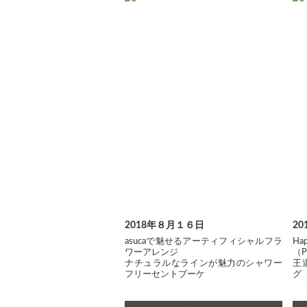
2018年８月１６日
2
asucaで魅せるアーティフィシャルフラ
Ha
ワーアレンジ
（P
ナチュラルなラインが魅力のシャワー
王
フリーセントブーケ
グ