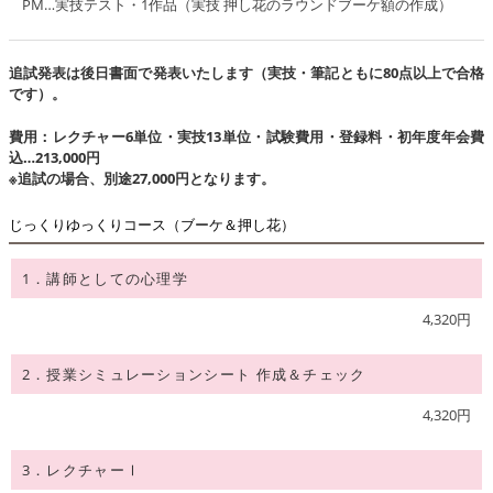
PM…実技テスト・1作品（実技 押し花のラウンドブーケ額の作成）
追試発表は後日書面で発表いたします（実技・筆記ともに80点以上で合格
です）。
費用：レクチャー6単位・実技13単位・試験費用・登録料・初年度年会費
込…213,000円
※追試の場合、別途27,000円となります。
じっくりゆっくりコース（ブーケ＆押し花）
1．講師としての心理学
4,320円
2．授業シミュレーションシート 作成＆チェック
4,320円
3．レクチャーⅠ